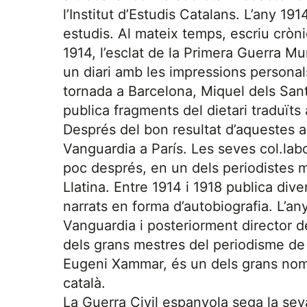
l’Institut d’Estudis Catalans. L’any 191
estudis. Al mateix temps, escriu cròn
1914, l’esclat de la Primera Guerra Mun
un diari amb les impressions personals
tornada a Barcelona, Miquel dels Sant
publica fragments del dietari traduïts
Després del bon resultat d’aquestes a
Vanguardia a París. Les seves col.lab
poc després, en un dels periodistes mé
Llatina. Entre 1914 i 1918 publica diver
narrats en forma d’autobiografia. L’a
Vanguardia i posteriorment director d
dels grans mestres del periodisme de
Eugeni Xammar, és un dels grans nom
català.
La Guerra Civil espanyola sega la seva