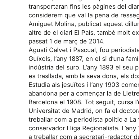
transportaran fins les pàgines del diar
considerem que val la pena de resseg
Amiguet Molina, publicat aquest dillun
altre de el diari El País, també molt ex
passat 1 de març de 2014.
Agustí Calvet i Pascual, fou periodist
Guíxols, l’any 1887, en el si d’una fam
indústria del suro. L’any 1893 el seu p
es trasllada, amb la seva dona, els dos 
Estudia als jesuïtes i l’any 1903 com
abandona per a començar la de Lletres,
Barcelona el 1908. Tot seguit, cursa l’e
Universitat de Madrid, on fa el doct
treballar com a periodista polític a La
conservador Lliga Regionalista. L’any 
a treballar com a secretari-redactor 