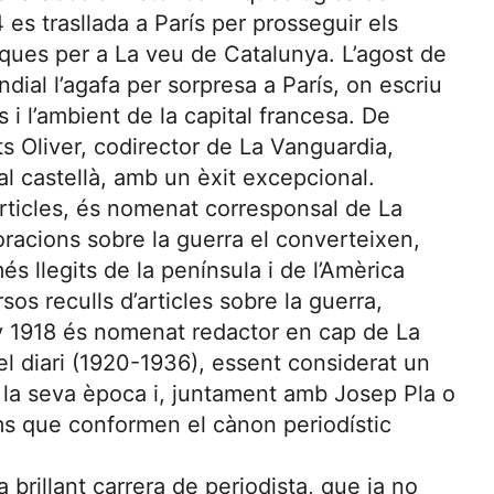
4 es trasllada a París per prosseguir els
iques per a La veu de Catalunya. L’agost de
dial l’agafa per sorpresa a París, on escriu
 i l’ambient de la capital francesa. De
s Oliver, codirector de La Vanguardia,
 al castellà, amb un èxit excepcional.
rticles, és nomenat corresponsal de La
oracions sobre la guerra el converteixen,
s llegits de la península i de l’Amèrica
sos reculls d’articles sobre la guerra,
ny 1918 és nomenat redactor en cap de La
el diari (1920-1936), essent considerat un
 la seva època i, juntament amb Josep Pla o
s que conformen el cànon periodístic
 brillant carrera de periodista, que ja no