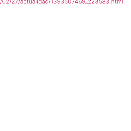
014/02/27/actualidad/1393507469_223583.html